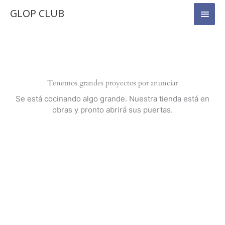
Ir
Men
7
GLOP CLUB
al
Boys
princ
contenido
cantidad
Tenemos grandes proyectos por anunciar
Se está cocinando algo grande. Nuestra tienda está en
obras y pronto abrirá sus puertas.