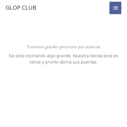
Ir
Men
GLOP CLUB
al
princ
contenido
Tenemos grandes proyectos por anunciar
Se está cocinando algo grande. Nuestra tienda está en
obras y pronto abrirá sus puertas.