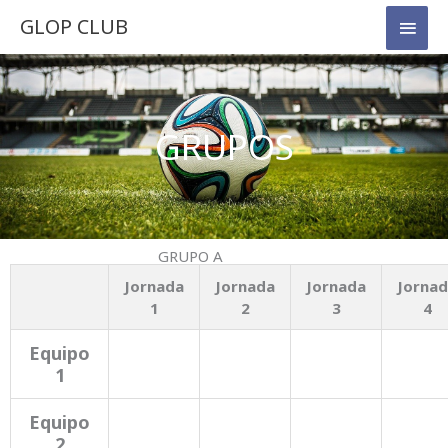
Ir
Men
GLOP CLUB
al
princ
contenido
GRUPOS
GRUPO A
Jornada
Jornada
Jornada
Jorna
1
2
3
4
Equipo
1
Equipo
2