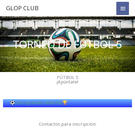
Ir
Men
GLOP CLUB
al
princ
contenido
TORNEO DE FÚTBOL 5
FÚTBOL 5
¡Apúntate!
Inscripciones abiertas
Contactos para inscripción: